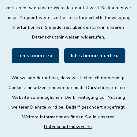
geschlossen
verstehen, wie unsere Website genutzt wird. So können wir
unser Angebot weiter verbessern. Ihre erteilte Einwilligung
Donnerstag
hierfür können Sie jederzeit über den Link in unseren
09:00 - 12:00 und 13:00 - 18:00 Uhr
Datenschutzhinweisen
widerrufen.
Freitag
09:00 - 12:00 Uhr
Ich stimme zu
Ich stimme nicht zu
Wir weisen darauf hin, dass wir technisch notwendige
Cookies einsetzen, um eine optimale Darstellung unserer
Website zu ermöglichen. Die Einwilligung zur Nutzung
Kontakt
weiterer Dienste wird bei Bedarf gesondert abgefragt.
Weitere Informationen finden Sie in unseren
Barrierefreiheit
Datenschutzhinweisen
.
Datenschutz