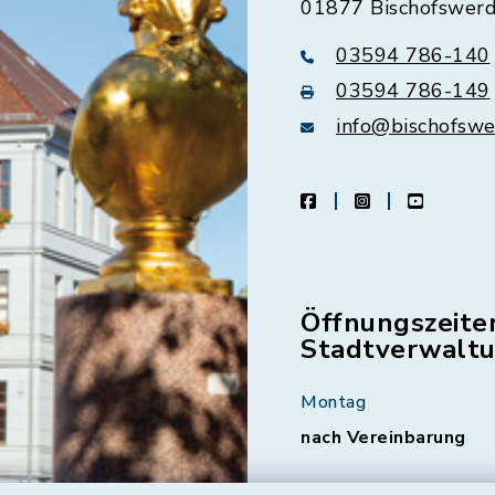
01877 Bischofswer
03594 786-140
03594 786-149
info@bischofswe
facebook
instagram
youtube
Öffnungszeite
Stadtverwalt
Montag
nach Vereinbarung
Dienstag