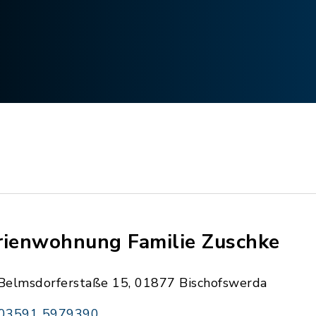
rienwohnung Familie Zuschke
Belmsdorferstaße 15, 01877 Bischofswerda
03591 5979390