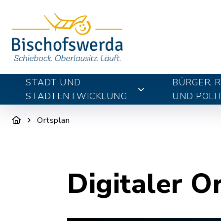
STADT UND
BÜRGER, 
STADTENTWICKLUNG
UND POLIT
Ortsplan
Digitaler O