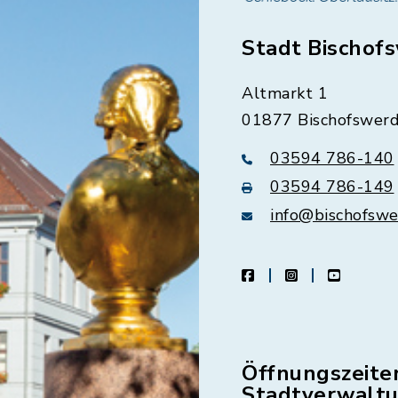
Stadt Bischof
Altmarkt 1
01877 Bischofswer
03594 786-140
03594 786-149
info@bischofswe
facebook
instagram
youtube
Öffnungszeite
Stadtverwalt