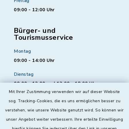
Freitag
09:00 - 12:00 Uhr
Bürger- und
Tourismusservice
Montag
09:00 - 14:00 Uhr
Dienstag
09:00 - 12:00 und 13:00 - 18:00 Uhr
Mit Ihrer Zustimmung verwenden wir auf dieser Website
Mittwoch
sog. Tracking-Cookies, die es uns ermöglichen besser zu
geschlossen
verstehen, wie unsere Website genutzt wird. So können wir
unser Angebot weiter verbessern. Ihre erteilte Einwilligung
Donnerstag
hierfür können Sie jederzeit über den Link in unseren