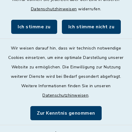
09:00 - 12:00 und 13:00 - 18:00 Uhr
Datenschutzhinweisen
widerrufen.
Freitag
09:00 - 12:00 Uhr
Ich stimme zu
Ich stimme nicht zu
Wir weisen darauf hin, dass wir technisch notwendige
Cookies einsetzen, um eine optimale Darstellung unserer
Website zu ermöglichen. Die Einwilligung zur Nutzung
Kontakt
weiterer Dienste wird bei Bedarf gesondert abgefragt.
Weitere Informationen finden Sie in unseren
Barrierefreiheit
Datenschutzhinweisen
.
Datenschutz
Zur Kenntnis genommen
Impressum