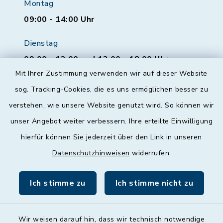
Montag
09:00 - 14:00 Uhr
Dienstag
09:00 - 12:00 und 13:00 - 18:00 Uhr
Mit Ihrer Zustimmung verwenden wir auf dieser Website
Mittwoch
sog. Tracking-Cookies, die es uns ermöglichen besser zu
geschlossen
verstehen, wie unsere Website genutzt wird. So können wir
unser Angebot weiter verbessern. Ihre erteilte Einwilligung
Donnerstag
hierfür können Sie jederzeit über den Link in unseren
09:00 - 12:00 und 13:00 - 18:00 Uhr
Datenschutzhinweisen
widerrufen.
Freitag
09:00 - 12:00 Uhr
Ich stimme zu
Ich stimme nicht zu
Wir weisen darauf hin, dass wir technisch notwendige