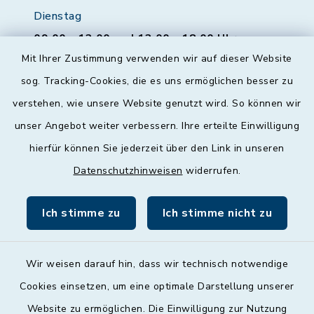
Dienstag
09:00 - 12:00 und 13:00 - 18:00 Uhr
Mit Ihrer Zustimmung verwenden wir auf dieser Website
Mittwoch
sog. Tracking-Cookies, die es uns ermöglichen besser zu
geschlossen
verstehen, wie unsere Website genutzt wird. So können wir
unser Angebot weiter verbessern. Ihre erteilte Einwilligung
Donnerstag
hierfür können Sie jederzeit über den Link in unseren
09:00 - 12:00 und 13:00 - 18:00 Uhr
Datenschutzhinweisen
widerrufen.
Freitag
09:00 - 12:00 Uhr
Ich stimme zu
Ich stimme nicht zu
Wir weisen darauf hin, dass wir technisch notwendige
Cookies einsetzen, um eine optimale Darstellung unserer
Website zu ermöglichen. Die Einwilligung zur Nutzung