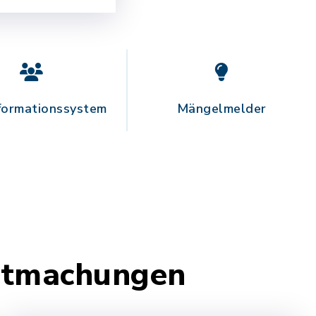
formationssystem
Mängelmelder
nntmachungen