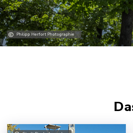
Philipp Herfort Photographie
14. Sommerkonzert
Aug
23
Marienkirche Goldbach
29. Oberlausitzer 
Aug
29
Da
Barockschloss Rammena
–
30