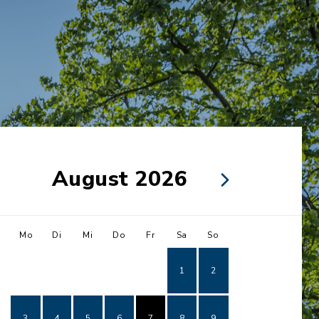
August 2026
Mo
Di
Mi
Do
Fr
Sa
So
1
2
3
4
5
6
7
8
9