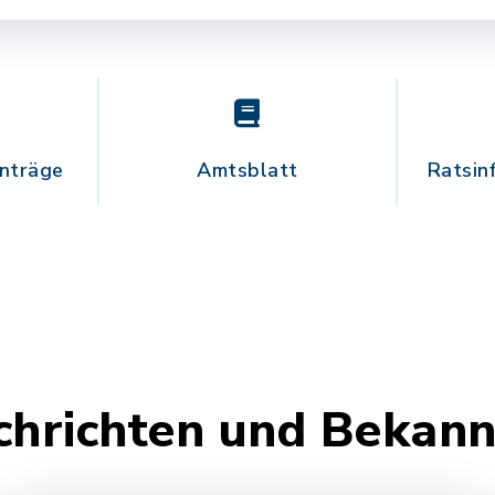
nträge
Amtsblatt
Ratsin
chrichten und Beka