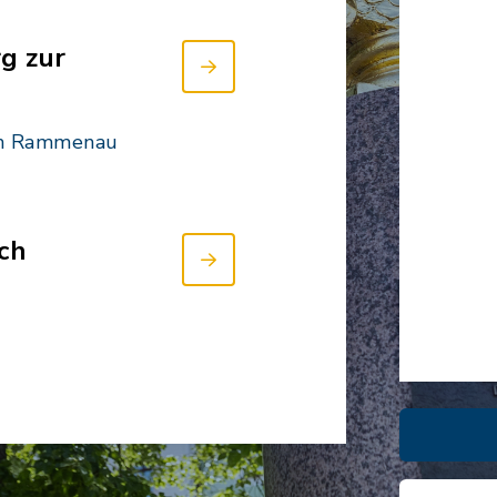
g zur
in Rammenau
ch
runde
hof Ost