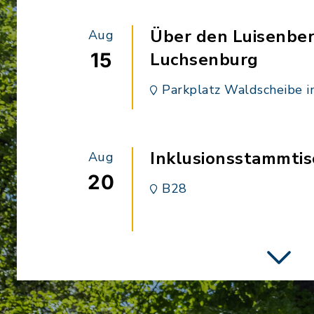
Über den Luisenber
Aug
15
Luchsenburg
Parkplatz Waldscheibe 
Inklusionsstammtis
Aug
20
B28
Die Gaußiger Berg
Aug
23
Neukirch Parkplatz Bahn