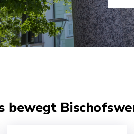
Leinentage
s bewegt Bischofswe
u