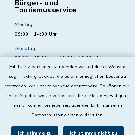
Bürger- und
Tourismusservice
Montag
09:00 - 14:00 Uhr
Dienstag
09:00 - 12:00 und 13:00 - 18:00 Uhr
Mit Ihrer Zustimmung verwenden wir auf dieser Website
Mittwoch
sog. Tracking-Cookies, die es uns ermöglichen besser zu
geschlossen
verstehen, wie unsere Website genutzt wird. So können wir
unser Angebot weiter verbessern. Ihre erteilte Einwilligung
Donnerstag
hierfür können Sie jederzeit über den Link in unseren
09:00 - 12:00 und 13:00 - 18:00 Uhr
Datenschutzhinweisen
widerrufen.
Freitag
09:00 - 12:00 Uhr
Ich stimme zu
Ich stimme nicht zu