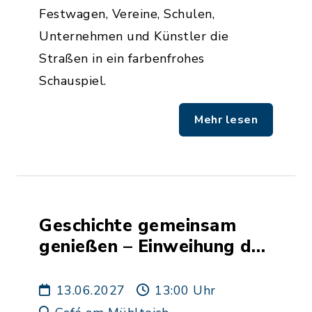
Festwagen, Vereine, Schulen,
Unternehmen und Künstler die
Straßen in ein farbenfrohes
Schauspiel.
Mehr lesen
Geschichte gemeinsam
genießen – Einweihung des
Museums im Café am
Mühlteich
13.06.2027
13:00 Uhr