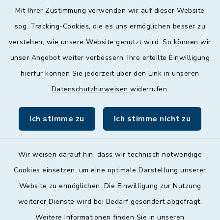
Mit Ihrer Zustimmung verwenden wir auf dieser Website
Mittwoch
sog. Tracking-Cookies, die es uns ermöglichen besser zu
geschlossen
verstehen, wie unsere Website genutzt wird. So können wir
unser Angebot weiter verbessern. Ihre erteilte Einwilligung
Donnerstag
hierfür können Sie jederzeit über den Link in unseren
09:00 - 12:00 und 13:00 - 18:00 Uhr
Datenschutzhinweisen
widerrufen.
Freitag
09:00 - 12:00 Uhr
Ich stimme zu
Ich stimme nicht zu
Wir weisen darauf hin, dass wir technisch notwendige
Cookies einsetzen, um eine optimale Darstellung unserer
Website zu ermöglichen. Die Einwilligung zur Nutzung
Kontakt
weiterer Dienste wird bei Bedarf gesondert abgefragt.
Weitere Informationen finden Sie in unseren