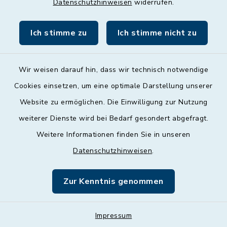
Datenschutzhinweisen
widerrufen.
Freitag
09:00 - 12:00 Uhr
Ich stimme zu
Ich stimme nicht zu
Wir weisen darauf hin, dass wir technisch notwendige
Cookies einsetzen, um eine optimale Darstellung unserer
Website zu ermöglichen. Die Einwilligung zur Nutzung
Kontakt
weiterer Dienste wird bei Bedarf gesondert abgefragt.
Weitere Informationen finden Sie in unseren
Barrierefreiheit
Datenschutzhinweisen
.
Datenschutz
Zur Kenntnis genommen
Impressum
Impressum
Sitemap