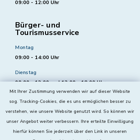
09:00 - 12:00 Uhr
Bürger- und
Tourismusservice
Montag
09:00 - 14:00 Uhr
Dienstag
09:00 - 12:00 und 13:00 - 18:00 Uhr
Mit Ihrer Zustimmung verwenden wir auf dieser Website
Mittwoch
sog. Tracking-Cookies, die es uns ermöglichen besser zu
geschlossen
verstehen, wie unsere Website genutzt wird. So können wir
unser Angebot weiter verbessern. Ihre erteilte Einwilligung
Donnerstag
hierfür können Sie jederzeit über den Link in unseren
09:00 - 12:00 und 13:00 - 18:00 Uhr