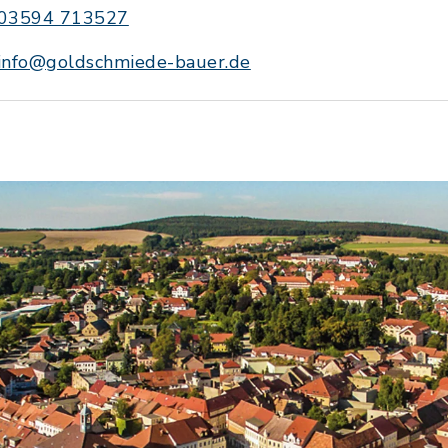
03594 713527
info@goldschmiede-bauer.de