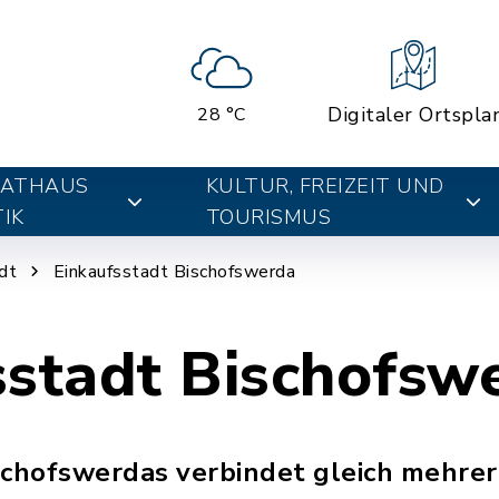
Digitaler Ortspla
28 °C
RATHAUS
KULTUR, FREIZEIT UND
IK
TOURISMUS
dt
Einkaufsstadt Bischofswerda
sstadt Bischofsw
schofswerdas verbindet gleich mehrer