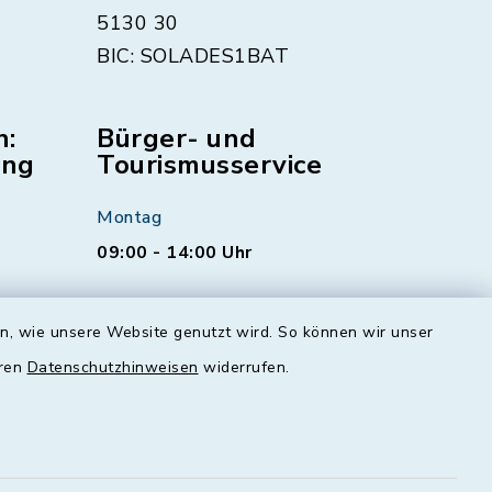
5130 30
BIC: SOLADES1BAT
n:
Bürger- und
ung
Tourismusservice
Montag
09:00 - 14:00 Uhr
Dienstag
en, wie unsere Website genutzt wird. So können wir unser
00 - 16:00
09:00 - 12:00 und 13:00 - 18:00
Uhr
eren
Datenschutzhinweisen
widerrufen.
Mittwoch
geschlossen