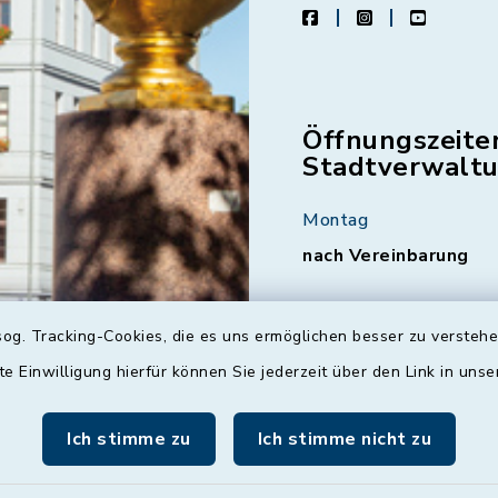
facebook
instagram
youtube
Öffnungszeite
Stadtverwalt
Montag
nach Vereinbarung
Dienstag
og. Tracking-Cookies, die es uns ermöglichen besser zu versteh
09:00 - 12:00 und 13:
Uhr
te Einwilligung hierfür können Sie jederzeit über den Link in uns
Mittwoch
Ich stimme zu
Ich stimme nicht zu
nach Vereinbarung