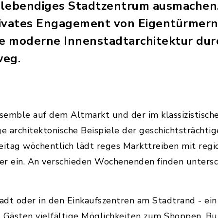
 lebendiges Stadtzentrum ausmachen.
ivates Engagement von Eigentürmern
ne moderne Innenstadtarchitektur dur
weg.
mble auf dem Altmarkt und der im klassizistische
ige architektonische Beispiele der geschichtsträchti
eitag wöchentlich lädt reges Markttreiben mit reg
er ein. An verschieden Wochenenden finden untersc
tadt oder in den Einkaufszentren am Stadtrand - ein
d Gästen vielfältige Möglichkeiten zum Shoppen, 