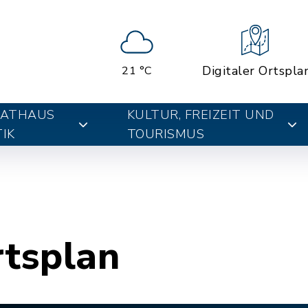
Digitaler Ortspla
21 °C
RATHAUS
KULTUR, FREIZEIT UND
IK
TOURISMUS
rtsplan