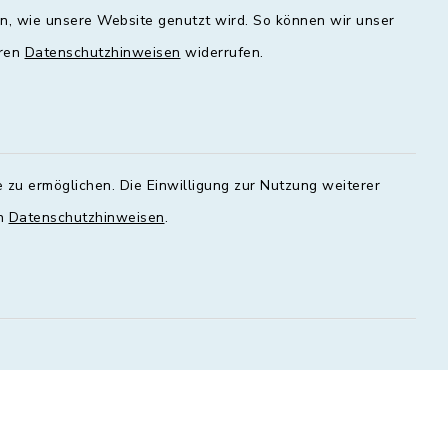
en, wie unsere Website genutzt wird. So können wir unser
00 - 16:00
09:00 - 12:00 und 13:00 - 18:00
Uhr
eren
Datenschutzhinweisen
widerrufen.
Mittwoch
geschlossen
Donnerstag
 zu ermöglichen. Die Einwilligung zur Nutzung weiterer
00 - 18:00
09:00 - 12:00 und 13:00 - 18:00
en
Datenschutzhinweisen
.
Uhr
Freitag
09:00 - 12:00 Uhr