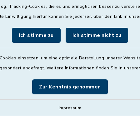
og. Tracking-Cookies, die es uns ermöglichen besser zu versteh
09:00 - 12:00 und 13:
Uhr
te Einwilligung hierfür können Sie jederzeit über den Link in uns
Mittwoch
Ich stimme zu
Ich stimme nicht zu
nach Vereinbarung
Donnerstag
Cookies einsetzen, um eine optimale Darstellung unserer Website
09:00 - 12:00 und 13:
 gesondert abgefragt. Weitere Informationen finden Sie in unser
Uhr
Zur Kenntnis genommen
Freitag
09:00 - 12:00 Uhr
Impressum