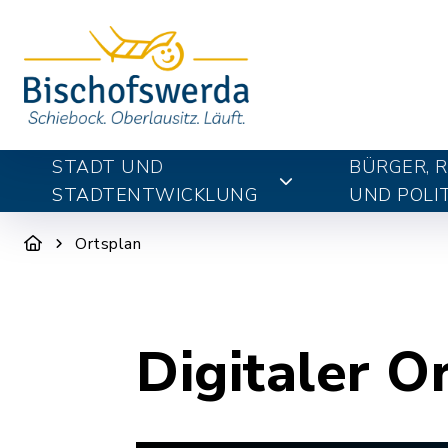
STADT UND
BÜRGER, 
STADTENTWICKLUNG
UND POLIT
Ortsplan
Digitaler O