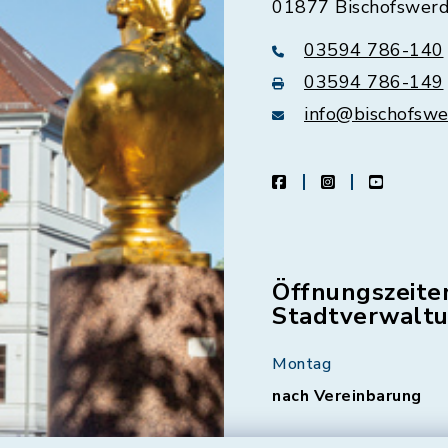
01877 Bischofswer
03594 786-140
03594 786-149
info@bischofswe
facebook
instagram
youtube
Öffnungszeite
Stadtverwalt
Montag
nach Vereinbarung
Dienstag