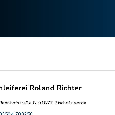
hleiferei Roland Richter
Bahnhofstraße 8, 01877 Bischofswerda
03594 703250