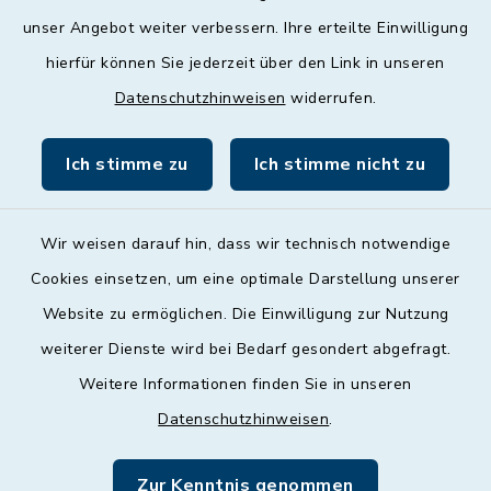
unser Angebot weiter verbessern. Ihre erteilte Einwilligung
Donnerstag
hierfür können Sie jederzeit über den Link in unseren
09:00 - 12:00 und 13:00 - 18:00 Uhr
Datenschutzhinweisen
widerrufen.
Freitag
09:00 - 12:00 Uhr
Ich stimme zu
Ich stimme nicht zu
Wir weisen darauf hin, dass wir technisch notwendige
Cookies einsetzen, um eine optimale Darstellung unserer
Website zu ermöglichen. Die Einwilligung zur Nutzung
Kontakt
weiterer Dienste wird bei Bedarf gesondert abgefragt.
Weitere Informationen finden Sie in unseren
Barrierefreiheit
Datenschutzhinweisen
.
Datenschutz
Zur Kenntnis genommen