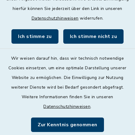
Donnerstag
hierfür können Sie jederzeit über den Link in unseren
09:00 - 12:00 und 13:00 - 18:00 Uhr
Datenschutzhinweisen
widerrufen.
Freitag
09:00 - 12:00 Uhr
Ich stimme zu
Ich stimme nicht zu
Wir weisen darauf hin, dass wir technisch notwendige
Cookies einsetzen, um eine optimale Darstellung unserer
Website zu ermöglichen. Die Einwilligung zur Nutzung
Kontakt
weiterer Dienste wird bei Bedarf gesondert abgefragt.
Weitere Informationen finden Sie in unseren
Barrierefreiheit
Datenschutzhinweisen
.
Datenschutz
Zur Kenntnis genommen
Impressum