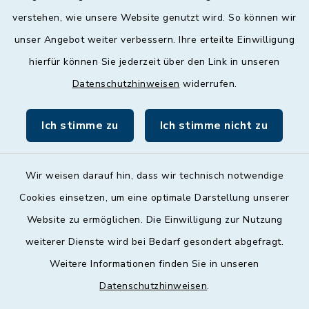
geschlossen
verstehen, wie unsere Website genutzt wird. So können wir
unser Angebot weiter verbessern. Ihre erteilte Einwilligung
Donnerstag
hierfür können Sie jederzeit über den Link in unseren
09:00 - 12:00 und 13:00 - 18:00 Uhr
Datenschutzhinweisen
widerrufen.
Freitag
09:00 - 12:00 Uhr
Ich stimme zu
Ich stimme nicht zu
Wir weisen darauf hin, dass wir technisch notwendige
Cookies einsetzen, um eine optimale Darstellung unserer
Website zu ermöglichen. Die Einwilligung zur Nutzung
Kontakt
weiterer Dienste wird bei Bedarf gesondert abgefragt.
Weitere Informationen finden Sie in unseren
Barrierefreiheit
Datenschutzhinweisen
.
Datenschutz