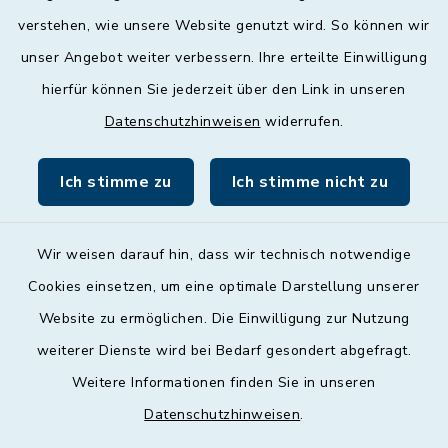
geschlossen
verstehen, wie unsere Website genutzt wird. So können wir
unser Angebot weiter verbessern. Ihre erteilte Einwilligung
Donnerstag
hierfür können Sie jederzeit über den Link in unseren
09:00 - 12:00 und 13:00 - 18:00 Uhr
Datenschutzhinweisen
widerrufen.
Freitag
09:00 - 12:00 Uhr
Ich stimme zu
Ich stimme nicht zu
Wir weisen darauf hin, dass wir technisch notwendige
Cookies einsetzen, um eine optimale Darstellung unserer
Website zu ermöglichen. Die Einwilligung zur Nutzung
Kontakt
weiterer Dienste wird bei Bedarf gesondert abgefragt.
Weitere Informationen finden Sie in unseren
Barrierefreiheit
Datenschutzhinweisen
.
Datenschutz