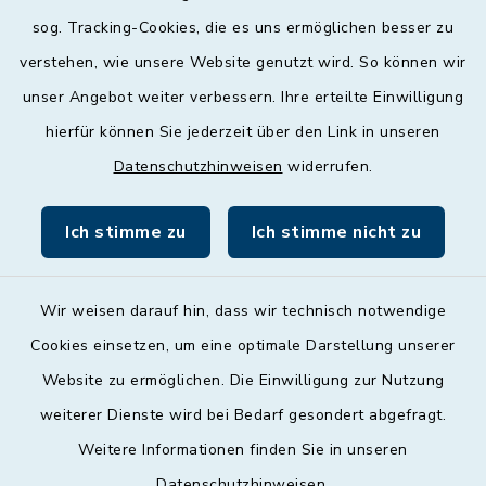
Mittwoch
sog. Tracking-Cookies, die es uns ermöglichen besser zu
geschlossen
verstehen, wie unsere Website genutzt wird. So können wir
unser Angebot weiter verbessern. Ihre erteilte Einwilligung
Donnerstag
hierfür können Sie jederzeit über den Link in unseren
09:00 - 12:00 und 13:00 - 18:00 Uhr
Datenschutzhinweisen
widerrufen.
Freitag
09:00 - 12:00 Uhr
Ich stimme zu
Ich stimme nicht zu
Wir weisen darauf hin, dass wir technisch notwendige
Cookies einsetzen, um eine optimale Darstellung unserer
Website zu ermöglichen. Die Einwilligung zur Nutzung
Kontakt
weiterer Dienste wird bei Bedarf gesondert abgefragt.
Weitere Informationen finden Sie in unseren
Barrierefreiheit
Datenschutzhinweisen
.