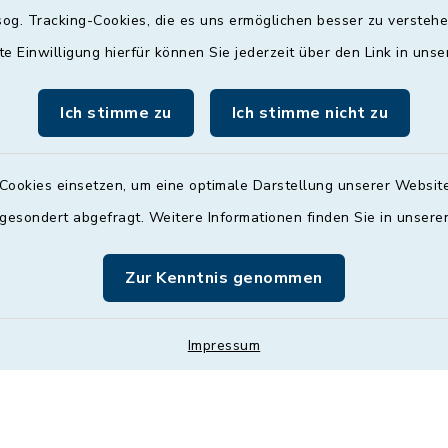
og. Tracking-Cookies, die es uns ermöglichen besser zu versteh
09:00 - 12:00 und 13:
Uhr
te Einwilligung hierfür können Sie jederzeit über den Link in uns
Mittwoch
Ich stimme zu
Ich stimme nicht zu
nach Vereinbarung
Donnerstag
Cookies einsetzen, um eine optimale Darstellung unserer Website
09:00 - 12:00 und 13:
 gesondert abgefragt. Weitere Informationen finden Sie in unser
Uhr
Zur Kenntnis genommen
Freitag
09:00 - 12:00 Uhr
Impressum