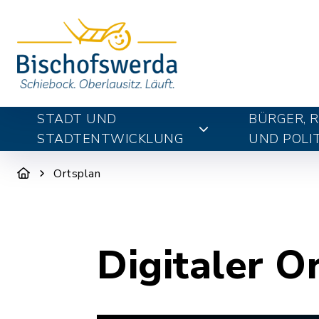
STADT UND
BÜRGER, 
STADTENTWICKLUNG
UND POLIT
Ortsplan
Digitaler O