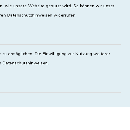
en, wie unsere Website genutzt wird. So können wir unser
00 - 16:00
09:00 - 12:00 und 13:00 - 18:00
Uhr
eren
Datenschutzhinweisen
widerrufen.
Mittwoch
geschlossen
Donnerstag
 zu ermöglichen. Die Einwilligung zur Nutzung weiterer
00 - 18:00
09:00 - 12:00 und 13:00 - 18:00
en
Datenschutzhinweisen
.
Uhr
Freitag
09:00 - 12:00 Uhr