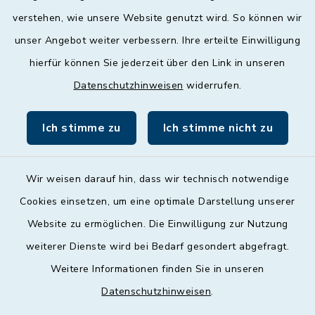
geschlossen
verstehen, wie unsere Website genutzt wird. So können wir
unser Angebot weiter verbessern. Ihre erteilte Einwilligung
Donnerstag
hierfür können Sie jederzeit über den Link in unseren
09:00 - 12:00 und 13:00 - 18:00 Uhr
Datenschutzhinweisen
widerrufen.
Freitag
09:00 - 12:00 Uhr
Ich stimme zu
Ich stimme nicht zu
Wir weisen darauf hin, dass wir technisch notwendige
Cookies einsetzen, um eine optimale Darstellung unserer
Website zu ermöglichen. Die Einwilligung zur Nutzung
Kontakt
weiterer Dienste wird bei Bedarf gesondert abgefragt.
Weitere Informationen finden Sie in unseren
Barrierefreiheit
Datenschutzhinweisen
.
Datenschutz