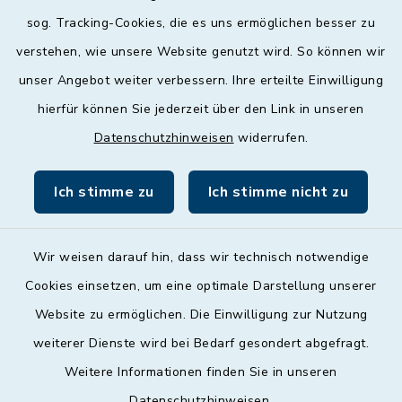
Mittwoch
sog. Tracking-Cookies, die es uns ermöglichen besser zu
geschlossen
verstehen, wie unsere Website genutzt wird. So können wir
unser Angebot weiter verbessern. Ihre erteilte Einwilligung
Donnerstag
hierfür können Sie jederzeit über den Link in unseren
09:00 - 12:00 und 13:00 - 18:00 Uhr
Datenschutzhinweisen
widerrufen.
Freitag
09:00 - 12:00 Uhr
Ich stimme zu
Ich stimme nicht zu
Wir weisen darauf hin, dass wir technisch notwendige
Cookies einsetzen, um eine optimale Darstellung unserer
Website zu ermöglichen. Die Einwilligung zur Nutzung
Kontakt
weiterer Dienste wird bei Bedarf gesondert abgefragt.
Weitere Informationen finden Sie in unseren
Barrierefreiheit
Datenschutzhinweisen
.