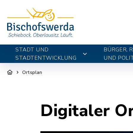
STADT UND
BÜRGER, 
STADTENTWICKLUNG
UND POLIT
Ortsplan
Digitaler O