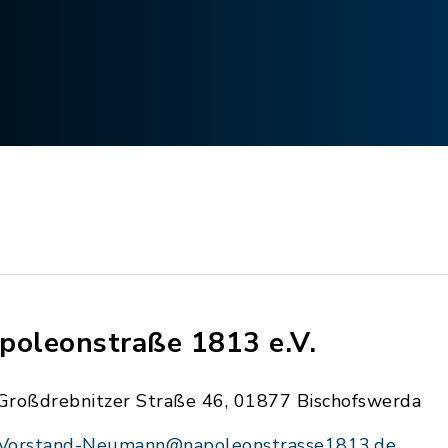
poleonstraße 1813 e.V.
Großdrebnitzer Straße 46, 01877 Bischofswerda
Vorstand-Neumann@napoleonstrasse1813.de