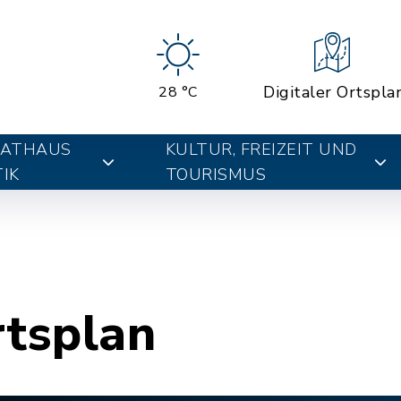
Digitaler Ortspla
28 °C
RATHAUS
KULTUR, FREIZEIT UND
IK
TOURISMUS
rtsplan