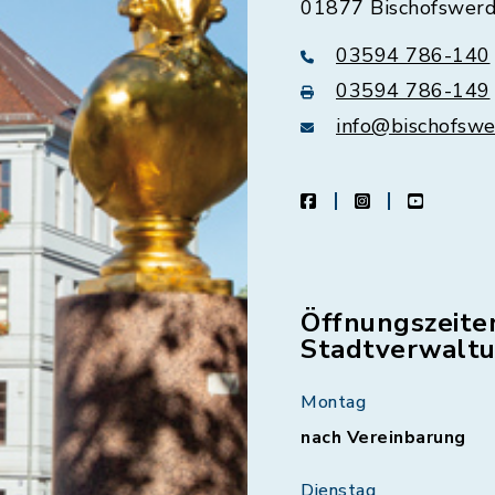
01877 Bischofswer
03594 786-140
03594 786-149
info@bischofswe
facebook
instagram
youtube
Öffnungszeite
Stadtverwalt
Montag
nach Vereinbarung
Dienstag