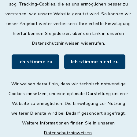
Mittwoch
sog. Tracking-Cookies, die es uns ermöglichen besser zu
geschlossen
verstehen, wie unsere Website genutzt wird. So können wir
unser Angebot weiter verbessern. Ihre erteilte Einwilligung
Donnerstag
hierfür können Sie jederzeit über den Link in unseren
09:00 - 12:00 und 13:00 - 18:00 Uhr
Datenschutzhinweisen
widerrufen.
Freitag
09:00 - 12:00 Uhr
Ich stimme zu
Ich stimme nicht zu
Wir weisen darauf hin, dass wir technisch notwendige
Cookies einsetzen, um eine optimale Darstellung unserer
Website zu ermöglichen. Die Einwilligung zur Nutzung
Kontakt
weiterer Dienste wird bei Bedarf gesondert abgefragt.
Weitere Informationen finden Sie in unseren
Barrierefreiheit
Datenschutzhinweisen
.