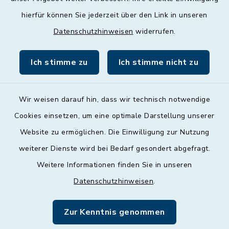
Donnerstag
hierfür können Sie jederzeit über den Link in unseren
09:00 - 12:00 und 13:00 - 18:00 Uhr
Datenschutzhinweisen
widerrufen.
Freitag
09:00 - 12:00 Uhr
Ich stimme zu
Ich stimme nicht zu
Wir weisen darauf hin, dass wir technisch notwendige
Cookies einsetzen, um eine optimale Darstellung unserer
Website zu ermöglichen. Die Einwilligung zur Nutzung
Kontakt
weiterer Dienste wird bei Bedarf gesondert abgefragt.
Weitere Informationen finden Sie in unseren
Barrierefreiheit
Datenschutzhinweisen
.
Datenschutz
Zur Kenntnis genommen
Impressum