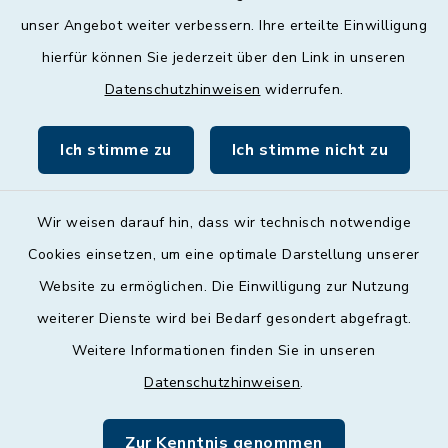
unser Angebot weiter verbessern. Ihre erteilte Einwilligung
Donnerstag
hierfür können Sie jederzeit über den Link in unseren
09:00 - 12:00 und 13:00 - 18:00 Uhr
Datenschutzhinweisen
widerrufen.
Freitag
09:00 - 12:00 Uhr
Ich stimme zu
Ich stimme nicht zu
Wir weisen darauf hin, dass wir technisch notwendige
Cookies einsetzen, um eine optimale Darstellung unserer
Website zu ermöglichen. Die Einwilligung zur Nutzung
Kontakt
weiterer Dienste wird bei Bedarf gesondert abgefragt.
Weitere Informationen finden Sie in unseren
Barrierefreiheit
Datenschutzhinweisen
.
Datenschutz
Zur Kenntnis genommen