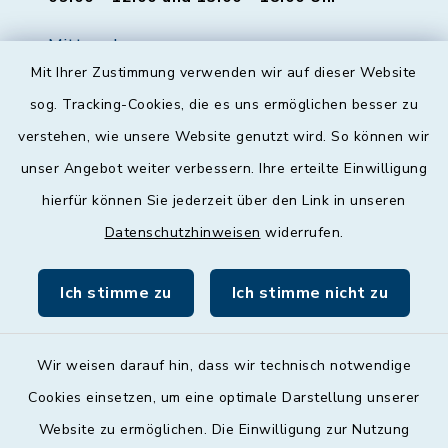
Mittwoch
Mit Ihrer Zustimmung verwenden wir auf dieser Website
geschlossen
sog. Tracking-Cookies, die es uns ermöglichen besser zu
Donnerstag
verstehen, wie unsere Website genutzt wird. So können wir
09:00 - 12:00 und 13:00 - 18:00 Uhr
unser Angebot weiter verbessern. Ihre erteilte Einwilligung
hierfür können Sie jederzeit über den Link in unseren
Freitag
Datenschutzhinweisen
widerrufen.
09:00 - 12:00 Uhr
Ich stimme zu
Ich stimme nicht zu
Wir weisen darauf hin, dass wir technisch notwendige
Cookies einsetzen, um eine optimale Darstellung unserer
Kontakt
Website zu ermöglichen. Die Einwilligung zur Nutzung