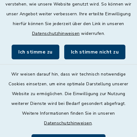
geschlossen
verstehen, wie unsere Website genutzt wird. So können wir
unser Angebot weiter verbessern. Ihre erteilte Einwilligung
Donnerstag
hierfür können Sie jederzeit über den Link in unseren
09:00 - 12:00 und 13:00 - 18:00 Uhr
Datenschutzhinweisen
widerrufen.
Freitag
09:00 - 12:00 Uhr
Ich stimme zu
Ich stimme nicht zu
Wir weisen darauf hin, dass wir technisch notwendige
Cookies einsetzen, um eine optimale Darstellung unserer
Website zu ermöglichen. Die Einwilligung zur Nutzung
Kontakt
weiterer Dienste wird bei Bedarf gesondert abgefragt.
Weitere Informationen finden Sie in unseren
Barrierefreiheit
Datenschutzhinweisen
.
Datenschutz