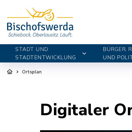
STADT UND
BÜRGER, 
STADTENTWICKLUNG
UND POLIT
Ortsplan
Digitaler O