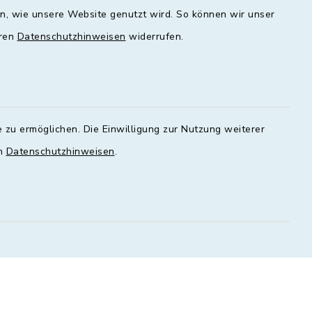
en, wie unsere Website genutzt wird. So können wir unser
00 - 16:00
09:00 - 12:00 und 13:00 - 18:00
Uhr
eren
Datenschutzhinweisen
widerrufen.
Mittwoch
geschlossen
Donnerstag
 zu ermöglichen. Die Einwilligung zur Nutzung weiterer
00 - 18:00
09:00 - 12:00 und 13:00 - 18:00
en
Datenschutzhinweisen
.
Uhr
Freitag
09:00 - 12:00 Uhr