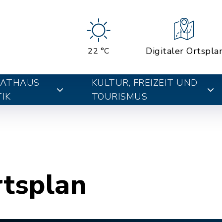
Digitaler Ortspla
22 °C
RATHAUS
KULTUR, FREIZEIT UND
IK
TOURISMUS
rtsplan