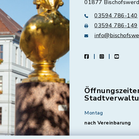
01877 Bischofswer
03594 786-140
03594 786-149
info@bischofswe
facebook
instagram
youtube
Öffnungszeite
Stadtverwalt
Montag
nach Vereinbarung
Dienstag