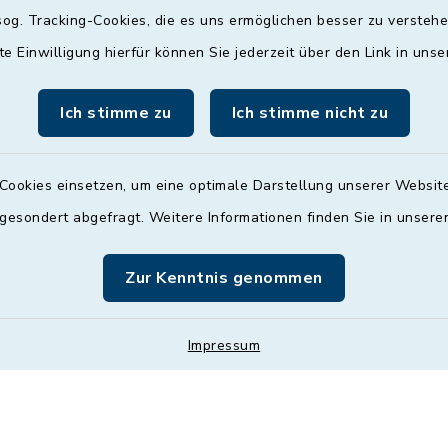
og. Tracking-Cookies, die es uns ermöglichen besser zu versteh
09:00 - 12:00 und 13:
Uhr
te Einwilligung hierfür können Sie jederzeit über den Link in uns
Mittwoch
Ich stimme zu
Ich stimme nicht zu
nach Vereinbarung
Donnerstag
Cookies einsetzen, um eine optimale Darstellung unserer Website
09:00 - 12:00 und 13:
 gesondert abgefragt. Weitere Informationen finden Sie in unser
Uhr
Zur Kenntnis genommen
Freitag
09:00 - 12:00 Uhr
Impressum