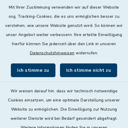
Mit Ihrer Zustimmung verwenden wir auf dieser Website
Mittwoch
sog. Tracking-Cookies, die es uns ermöglichen besser zu
geschlossen
verstehen, wie unsere Website genutzt wird. So können wir
unser Angebot weiter verbessern. Ihre erteilte Einwilligung
Donnerstag
hierfür können Sie jederzeit über den Link in unseren
09:00 - 12:00 und 13:00 - 18:00 Uhr
Datenschutzhinweisen
widerrufen.
Freitag
09:00 - 12:00 Uhr
Ich stimme zu
Ich stimme nicht zu
Wir weisen darauf hin, dass wir technisch notwendige
Cookies einsetzen, um eine optimale Darstellung unserer
Website zu ermöglichen. Die Einwilligung zur Nutzung
Kontakt
weiterer Dienste wird bei Bedarf gesondert abgefragt.
Weitere Informationen finden Sie in unseren