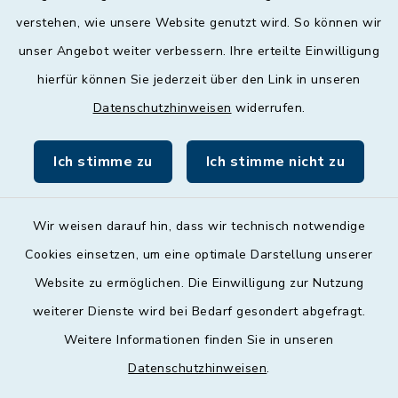
geschlossen
verstehen, wie unsere Website genutzt wird. So können wir
unser Angebot weiter verbessern. Ihre erteilte Einwilligung
Donnerstag
hierfür können Sie jederzeit über den Link in unseren
09:00 - 12:00 und 13:00 - 18:00 Uhr
Datenschutzhinweisen
widerrufen.
Freitag
09:00 - 12:00 Uhr
Ich stimme zu
Ich stimme nicht zu
Wir weisen darauf hin, dass wir technisch notwendige
Cookies einsetzen, um eine optimale Darstellung unserer
Website zu ermöglichen. Die Einwilligung zur Nutzung
Kontakt
weiterer Dienste wird bei Bedarf gesondert abgefragt.
Weitere Informationen finden Sie in unseren
Barrierefreiheit
Datenschutzhinweisen
.
Datenschutz