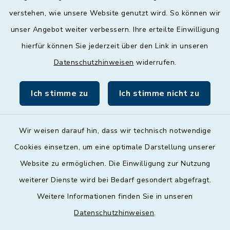
geschlossen
verstehen, wie unsere Website genutzt wird. So können wir
unser Angebot weiter verbessern. Ihre erteilte Einwilligung
Donnerstag
hierfür können Sie jederzeit über den Link in unseren
09:00 - 12:00 und 13:00 - 18:00 Uhr
Datenschutzhinweisen
widerrufen.
Freitag
09:00 - 12:00 Uhr
Ich stimme zu
Ich stimme nicht zu
Wir weisen darauf hin, dass wir technisch notwendige
Cookies einsetzen, um eine optimale Darstellung unserer
Website zu ermöglichen. Die Einwilligung zur Nutzung
Kontakt
weiterer Dienste wird bei Bedarf gesondert abgefragt.
Weitere Informationen finden Sie in unseren
Barrierefreiheit
Datenschutzhinweisen
.
Datenschutz