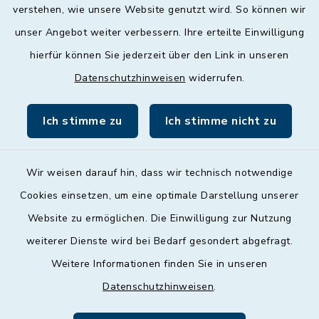
geschlossen
verstehen, wie unsere Website genutzt wird. So können wir
unser Angebot weiter verbessern. Ihre erteilte Einwilligung
Donnerstag
hierfür können Sie jederzeit über den Link in unseren
09:00 - 12:00 und 13:00 - 18:00 Uhr
Datenschutzhinweisen
widerrufen.
Freitag
09:00 - 12:00 Uhr
Ich stimme zu
Ich stimme nicht zu
Wir weisen darauf hin, dass wir technisch notwendige
Cookies einsetzen, um eine optimale Darstellung unserer
Website zu ermöglichen. Die Einwilligung zur Nutzung
Kontakt
weiterer Dienste wird bei Bedarf gesondert abgefragt.
Weitere Informationen finden Sie in unseren
Barrierefreiheit
Datenschutzhinweisen
.
Datenschutz