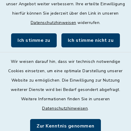
unser Angebot weiter verbessern. Ihre erteilte Einwilligung
Donnerstag
hierfür können Sie jederzeit über den Link in unseren
09:00 - 12:00 und 13:00 - 18:00 Uhr
Datenschutzhinweisen
widerrufen.
Freitag
09:00 - 12:00 Uhr
Ich stimme zu
Ich stimme nicht zu
Wir weisen darauf hin, dass wir technisch notwendige
Cookies einsetzen, um eine optimale Darstellung unserer
Website zu ermöglichen. Die Einwilligung zur Nutzung
Kontakt
weiterer Dienste wird bei Bedarf gesondert abgefragt.
Weitere Informationen finden Sie in unseren
Barrierefreiheit
Datenschutzhinweisen
.
Datenschutz
Zur Kenntnis genommen