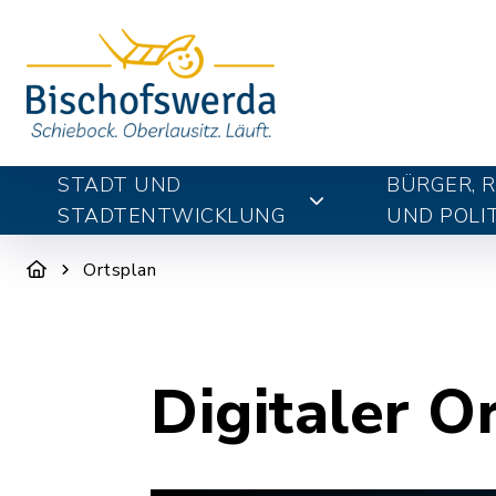
STADT UND
BÜRGER, 
STADTENTWICKLUNG
UND POLIT
Ortsplan
Digitaler O