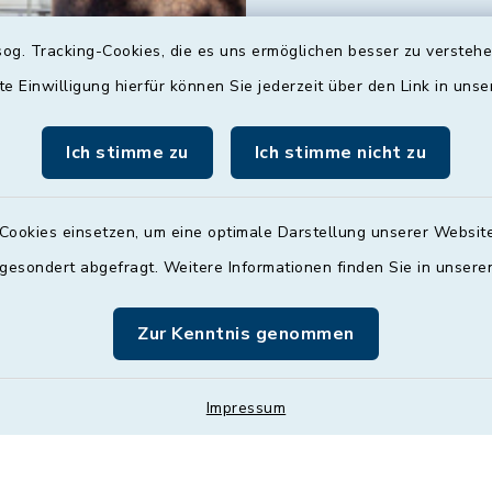
Dienstag
og. Tracking-Cookies, die es uns ermöglichen besser zu versteh
09:00 - 12:00 und 13:
Uhr
te Einwilligung hierfür können Sie jederzeit über den Link in uns
Mittwoch
Ich stimme zu
Ich stimme nicht zu
nach Vereinbarung
Donnerstag
Cookies einsetzen, um eine optimale Darstellung unserer Website
09:00 - 12:00 und 13:
 gesondert abgefragt. Weitere Informationen finden Sie in unser
Uhr
Zur Kenntnis genommen
Freitag
09:00 - 12:00 Uhr
Impressum