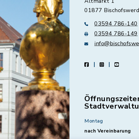
Altmarkt 1
01877 Bischofswer
03594 786-140
03594 786-149
info@bischofswe
facebook
instagram
youtube
Öffnungszeite
Stadtverwalt
Montag
nach Vereinbarung