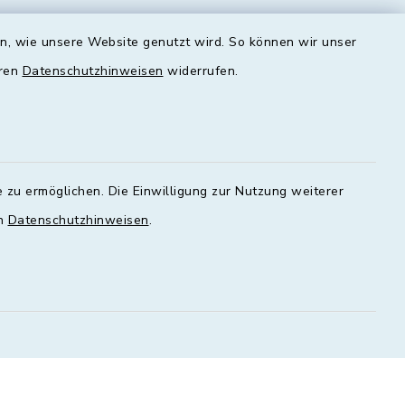
Dienstag
en, wie unsere Website genutzt wird. So können wir unser
00 - 16:00
09:00 - 12:00 und 13:00 - 18:00
Uhr
eren
Datenschutzhinweisen
widerrufen.
Mittwoch
geschlossen
Donnerstag
 zu ermöglichen. Die Einwilligung zur Nutzung weiterer
00 - 18:00
09:00 - 12:00 und 13:00 - 18:00
en
Datenschutzhinweisen
.
Uhr
Freitag
09:00 - 12:00 Uhr