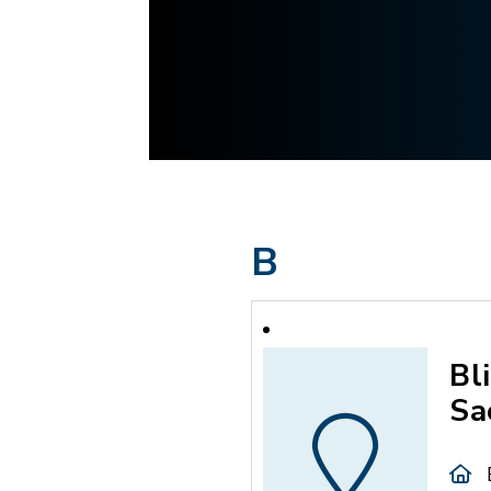
B
Bl
Sa