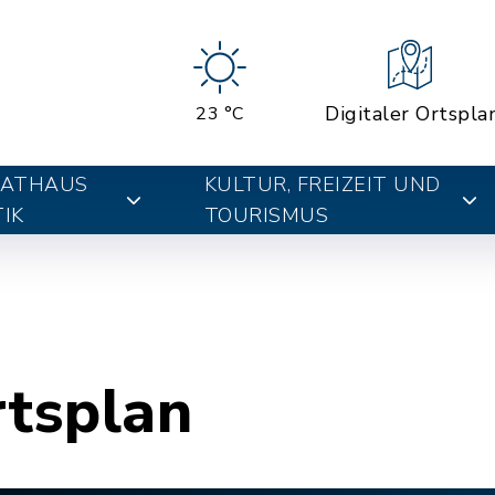
Digitaler Ortspla
23 °C
RATHAUS
KULTUR, FREIZEIT UND
IK
TOURISMUS
rtsplan