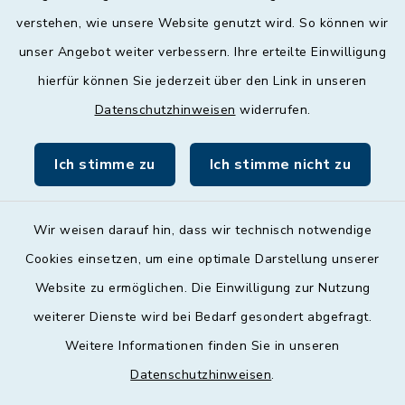
geschlossen
verstehen, wie unsere Website genutzt wird. So können wir
unser Angebot weiter verbessern. Ihre erteilte Einwilligung
Donnerstag
hierfür können Sie jederzeit über den Link in unseren
09:00 - 12:00 und 13:00 - 18:00 Uhr
Datenschutzhinweisen
widerrufen.
Freitag
09:00 - 12:00 Uhr
Ich stimme zu
Ich stimme nicht zu
Wir weisen darauf hin, dass wir technisch notwendige
Cookies einsetzen, um eine optimale Darstellung unserer
Website zu ermöglichen. Die Einwilligung zur Nutzung
Kontakt
weiterer Dienste wird bei Bedarf gesondert abgefragt.
Weitere Informationen finden Sie in unseren
Barrierefreiheit
Datenschutzhinweisen
.
Datenschutz