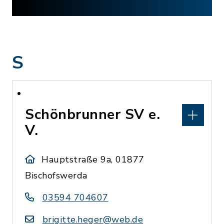
S
Schönbrunner SV e.
V.
Hauptstraße 9a, 01877
Bischofswerda
03594 704607
brigitte.heger@web.de