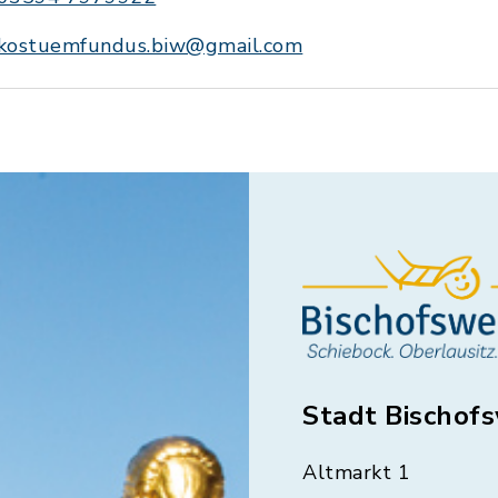
kostuemfundus.biw@gmail.com
Stadt Bischof
Altmarkt 1