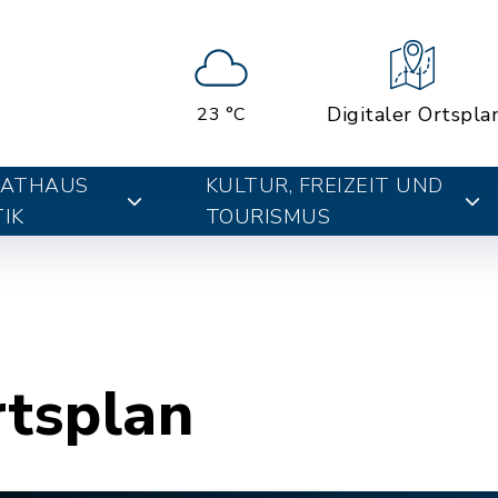
Digitaler Ortspla
23 °C
RATHAUS
KULTUR, FREIZEIT UND
IK
TOURISMUS
rtsplan