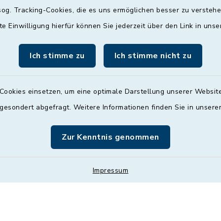
og. Tracking-Cookies, die es uns ermöglichen besser zu versteh
09:00 - 12:00 und 13:
Uhr
te Einwilligung hierfür können Sie jederzeit über den Link in uns
Mittwoch
Ich stimme zu
Ich stimme nicht zu
nach Vereinbarung
Donnerstag
Cookies einsetzen, um eine optimale Darstellung unserer Website
09:00 - 12:00 und 13:
 gesondert abgefragt. Weitere Informationen finden Sie in unser
Uhr
Zur Kenntnis genommen
Freitag
09:00 - 12:00 Uhr
Impressum