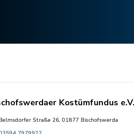
schofswerdaer Kostümfundus e.V
Belmsdorfer Straße 26, 01877 Bischofswerda
03594 7979922