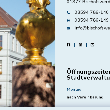
01877 Bischofswer
03594 786-140
03594 786-149
info@bischofswe
facebook
instagram
youtube
Öffnungszeite
Stadtverwalt
Montag
nach Vereinbarung
Dienstag