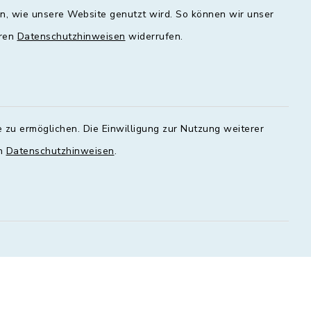
en, wie unsere Website genutzt wird. So können wir unser
00 - 16:00
09:00 - 12:00 und 13:00 - 18:00
Uhr
eren
Datenschutzhinweisen
widerrufen.
Mittwoch
geschlossen
Donnerstag
 zu ermöglichen. Die Einwilligung zur Nutzung weiterer
00 - 18:00
09:00 - 12:00 und 13:00 - 18:00
en
Datenschutzhinweisen
.
Uhr
Freitag
09:00 - 12:00 Uhr