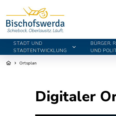
STADT UND
BÜRGER, 
STADTENTWICKLUNG
UND POLIT
Ortsplan
Digitaler O