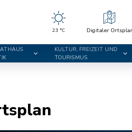
Digitaler Ortspla
23 °C
RATHAUS
KULTUR, FREIZEIT UND
IK
TOURISMUS
rtsplan