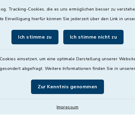
09:00 - 12:00 und 13:
og. Tracking-Cookies, die es uns ermöglichen besser zu versteh
Uhr
te Einwilligung hierfür können Sie jederzeit über den Link in uns
Mittwoch
Ich stimme zu
Ich stimme nicht zu
nach Vereinbarung
Donnerstag
Cookies einsetzen, um eine optimale Darstellung unserer Website
09:00 - 12:00 und 13:
 gesondert abgefragt. Weitere Informationen finden Sie in unser
Uhr
Freitag
Zur Kenntnis genommen
09:00 - 12:00 Uhr
Impressum