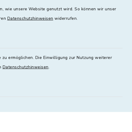
00 - 16:00
09:00 - 12:00 und 13:00 - 18:00
en, wie unsere Website genutzt wird. So können wir unser
Uhr
eren
Datenschutzhinweisen
widerrufen.
Mittwoch
geschlossen
Donnerstag
 zu ermöglichen. Die Einwilligung zur Nutzung weiterer
00 - 18:00
09:00 - 12:00 und 13:00 - 18:00
en
Datenschutzhinweisen
.
Uhr
Freitag
09:00 - 12:00 Uhr