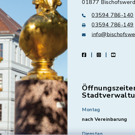
01877 Bischofswer
03594 786-140
03594 786-149
info@bischofswe
facebook
instagram
youtube
Öffnungszeite
Stadtverwalt
Montag
nach Vereinbarung
Dienstag