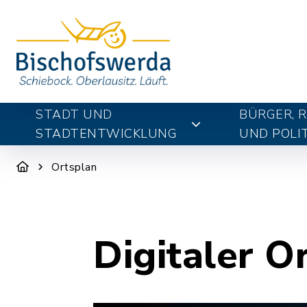
STADT UND
BÜRGER, 
STADTENTWICKLUNG
UND POLIT
Ortsplan
Digitaler O