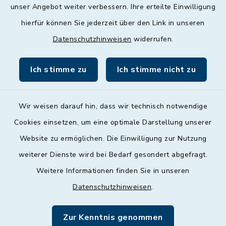
unser Angebot weiter verbessern. Ihre erteilte Einwilligung
Donnerstag
hierfür können Sie jederzeit über den Link in unseren
09:00 - 12:00 und 13:00 - 18:00 Uhr
Datenschutzhinweisen
widerrufen.
Freitag
09:00 - 12:00 Uhr
Ich stimme zu
Ich stimme nicht zu
Wir weisen darauf hin, dass wir technisch notwendige
Cookies einsetzen, um eine optimale Darstellung unserer
Website zu ermöglichen. Die Einwilligung zur Nutzung
Kontakt
weiterer Dienste wird bei Bedarf gesondert abgefragt.
Weitere Informationen finden Sie in unseren
Barrierefreiheit
Datenschutzhinweisen
.
Datenschutz
Zur Kenntnis genommen