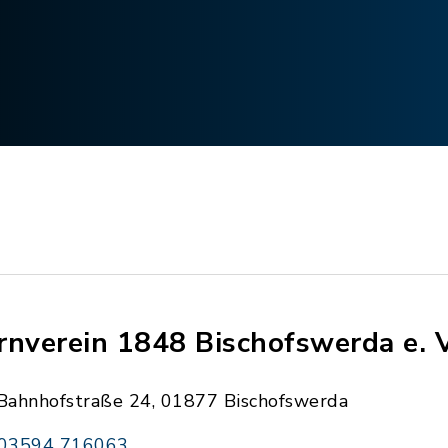
rnverein 1848 Bischofswerda e. V
Bahnhofstraße 24, 01877 Bischofswerda
03594 716063