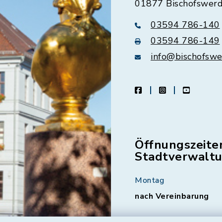
01877 Bischofswer
03594 786-140
03594 786-149
info@bischofswe
facebook
instagram
youtube
Öffnungszeite
Stadtverwalt
Montag
nach Vereinbarung
Dienstag