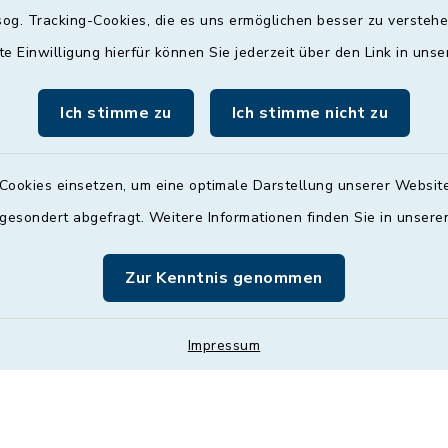
og. Tracking-Cookies, die es uns ermöglichen besser zu versteh
09:00 - 12:00 und 13:
Uhr
te Einwilligung hierfür können Sie jederzeit über den Link in uns
Mittwoch
Ich stimme zu
Ich stimme nicht zu
nach Vereinbarung
Donnerstag
Cookies einsetzen, um eine optimale Darstellung unserer Website
09:00 - 12:00 und 13:
 gesondert abgefragt. Weitere Informationen finden Sie in unser
Uhr
Zur Kenntnis genommen
Freitag
09:00 - 12:00 Uhr
Impressum