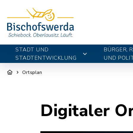
STADT UND
BÜRGER, 
STADTENTWICKLUNG
UND POLIT
Ortsplan
Digitaler O