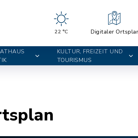
Digitaler Ortspla
22 °C
RATHAUS
KULTUR, FREIZEIT UND
IK
TOURISMUS
rtsplan