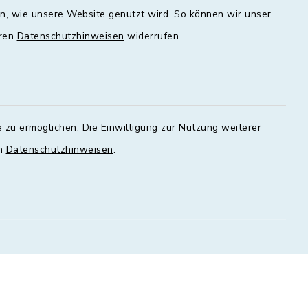
en, wie unsere Website genutzt wird. So können wir unser
00 - 16:00
09:00 - 12:00 und 13:00 - 18:00
Uhr
eren
Datenschutzhinweisen
widerrufen.
Mittwoch
geschlossen
Donnerstag
 zu ermöglichen. Die Einwilligung zur Nutzung weiterer
00 - 18:00
09:00 - 12:00 und 13:00 - 18:00
en
Datenschutzhinweisen
.
Uhr
Freitag
09:00 - 12:00 Uhr