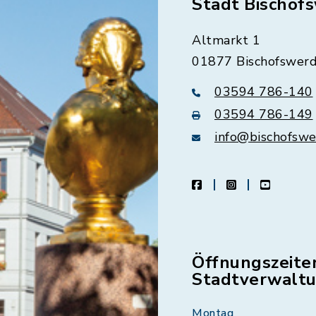
Stadt Bischof
Altmarkt 1
01877 Bischofswer
03594 786-140
03594 786-149
info@bischofswe
facebook
instagram
youtube
Öffnungszeite
Stadtverwalt
Montag