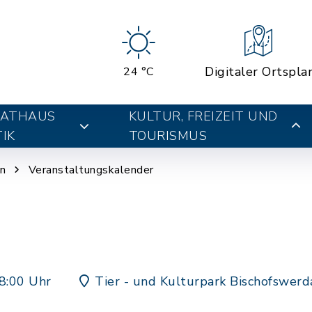
Digitaler Ortspla
24 °C
RATHAUS
KULTUR, FREIZEIT UND
IK
TOURISMUS
n
Veranstaltungskalender
8:00 Uhr
Tier - und Kulturpark Bischofswerd