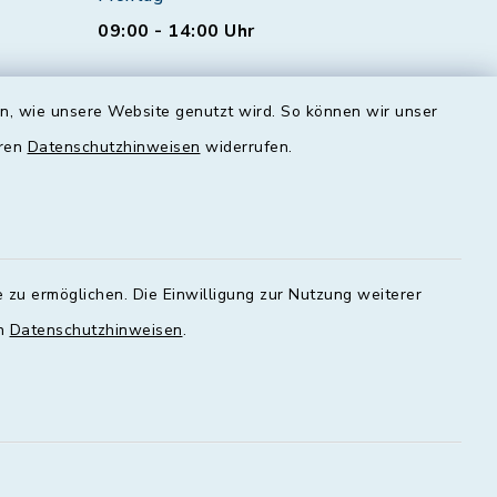
09:00 - 14:00 Uhr
Dienstag
en, wie unsere Website genutzt wird. So können wir unser
00 - 16:00
09:00 - 12:00 und 13:00 - 18:00
Uhr
eren
Datenschutzhinweisen
widerrufen.
Mittwoch
geschlossen
Donnerstag
 zu ermöglichen. Die Einwilligung zur Nutzung weiterer
00 - 18:00
09:00 - 12:00 und 13:00 - 18:00
en
Datenschutzhinweisen
.
Uhr
Freitag
09:00 - 12:00 Uhr