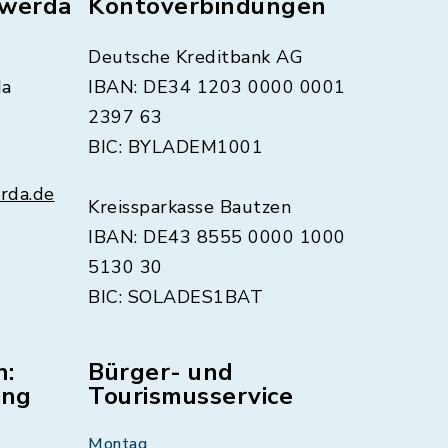
swerda
Kontoverbindungen
Deutsche Kreditbank AG
da
IBAN: DE34 1203 0000 0001
2397 63
BIC: BYLADEM1001
rda.de
Kreissparkasse Bautzen
IBAN: DE43 8555 0000 1000
5130 30
BIC: SOLADES1BAT
n:
Bürger- und
ung
Tourismusservice
Montag