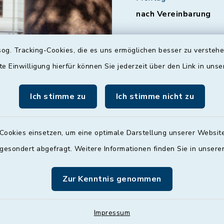
nach Vereinbarung
Dienstag
og. Tracking-Cookies, die es uns ermöglichen besser zu versteh
09:00 - 12:00 und 13:
Uhr
te Einwilligung hierfür können Sie jederzeit über den Link in uns
Mittwoch
Ich stimme zu
Ich stimme nicht zu
nach Vereinbarung
Donnerstag
Cookies einsetzen, um eine optimale Darstellung unserer Website
09:00 - 12:00 und 13:
 gesondert abgefragt. Weitere Informationen finden Sie in unser
Uhr
Zur Kenntnis genommen
Freitag
09:00 - 12:00 Uhr
Impressum