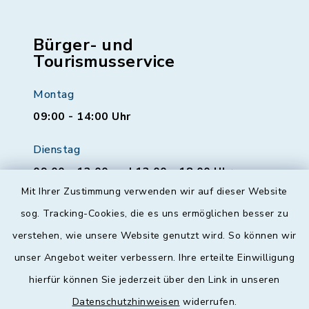
Bürger- und
Tourismusservice
Montag
09:00 - 14:00 Uhr
Dienstag
09:00 - 12:00 und 13:00 - 18:00 Uhr
Mit Ihrer Zustimmung verwenden wir auf dieser Website
Mittwoch
sog. Tracking-Cookies, die es uns ermöglichen besser zu
geschlossen
verstehen, wie unsere Website genutzt wird. So können wir
unser Angebot weiter verbessern. Ihre erteilte Einwilligung
Donnerstag
hierfür können Sie jederzeit über den Link in unseren
09:00 - 12:00 und 13:00 - 18:00 Uhr
Datenschutzhinweisen
widerrufen.