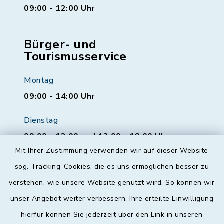
09:00 - 12:00 Uhr
Bürger- und
Tourismusservice
Montag
09:00 - 14:00 Uhr
Dienstag
09:00 - 12:00 und 13:00 - 18:00 Uhr
Mit Ihrer Zustimmung verwenden wir auf dieser Website
Mittwoch
sog. Tracking-Cookies, die es uns ermöglichen besser zu
geschlossen
verstehen, wie unsere Website genutzt wird. So können wir
unser Angebot weiter verbessern. Ihre erteilte Einwilligung
Donnerstag
hierfür können Sie jederzeit über den Link in unseren
09:00 - 12:00 und 13:00 - 18:00 Uhr