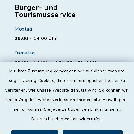
Bürger- und
Tourismusservice
Montag
09:00 - 14:00 Uhr
Dienstag
09:00 - 12:00 und 13:00 - 18:00 Uhr
Mit Ihrer Zustimmung verwenden wir auf dieser Website
Mittwoch
sog. Tracking-Cookies, die es uns ermöglichen besser zu
geschlossen
verstehen, wie unsere Website genutzt wird. So können wir
unser Angebot weiter verbessern. Ihre erteilte Einwilligung
Donnerstag
hierfür können Sie jederzeit über den Link in unseren
09:00 - 12:00 und 13:00 - 18:00 Uhr
Datenschutzhinweisen
widerrufen.
Freitag