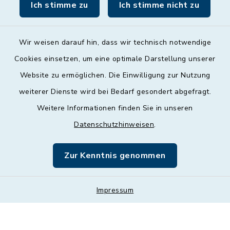
09:00 - 12:00 Uhr
Ich stimme zu
Ich stimme nicht zu
Wir weisen darauf hin, dass wir technisch notwendige
Cookies einsetzen, um eine optimale Darstellung unserer
Website zu ermöglichen. Die Einwilligung zur Nutzung
Kontakt
weiterer Dienste wird bei Bedarf gesondert abgefragt.
Weitere Informationen finden Sie in unseren
Barrierefreiheit
Datenschutzhinweisen
.
Datenschutz
Zur Kenntnis genommen
Impressum
Sitemap
Impressum
Cookie-Einstellungen