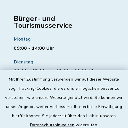
Bürger- und
Tourismusservice
Montag
09:00 - 14:00 Uhr
Dienstag
09:00 - 12:00 und 13:00 - 18:00 Uhr
Mit Ihrer Zustimmung verwenden wir auf dieser Website
Mittwoch
sog. Tracking-Cookies, die es uns ermöglichen besser zu
geschlossen
verstehen, wie unsere Website genutzt wird. So können wir
unser Angebot weiter verbessern. Ihre erteilte Einwilligung
Donnerstag
hierfür können Sie jederzeit über den Link in unseren
09:00 - 12:00 und 13:00 - 18:00 Uhr
Datenschutzhinweisen
widerrufen.