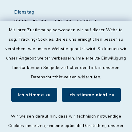
Dienstag
09:00 - 12:00 und 13:00 - 18:00 Uhr
Mit Ihrer Zustimmung verwenden wir auf dieser Website
Mittwoch
sog. Tracking-Cookies, die es uns ermöglichen besser zu
geschlossen
verstehen, wie unsere Website genutzt wird. So können wir
unser Angebot weiter verbessern. Ihre erteilte Einwilligung
Donnerstag
hierfür können Sie jederzeit über den Link in unseren
09:00 - 12:00 und 13:00 - 18:00 Uhr
Datenschutzhinweisen
widerrufen.
Freitag
09:00 - 12:00 Uhr
Ich stimme zu
Ich stimme nicht zu
Wir weisen darauf hin, dass wir technisch notwendige
Cookies einsetzen, um eine optimale Darstellung unserer