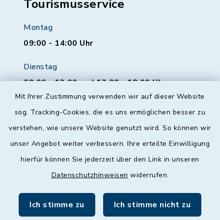
Tourismusservice
Montag
09:00 - 14:00 Uhr
Dienstag
09:00 - 12:00 und 13:00 - 18:00 Uhr
Mit Ihrer Zustimmung verwenden wir auf dieser Website
Mittwoch
sog. Tracking-Cookies, die es uns ermöglichen besser zu
geschlossen
verstehen, wie unsere Website genutzt wird. So können wir
unser Angebot weiter verbessern. Ihre erteilte Einwilligung
Donnerstag
hierfür können Sie jederzeit über den Link in unseren
09:00 - 12:00 und 13:00 - 18:00 Uhr
Datenschutzhinweisen
widerrufen.
Freitag
09:00 - 12:00 Uhr
Ich stimme zu
Ich stimme nicht zu