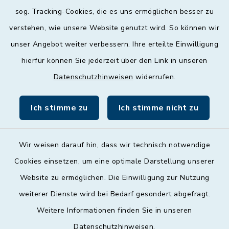
Mittwoch
sog. Tracking-Cookies, die es uns ermöglichen besser zu
geschlossen
verstehen, wie unsere Website genutzt wird. So können wir
unser Angebot weiter verbessern. Ihre erteilte Einwilligung
Donnerstag
hierfür können Sie jederzeit über den Link in unseren
09:00 - 12:00 und 13:00 - 18:00 Uhr
Datenschutzhinweisen
widerrufen.
Freitag
09:00 - 12:00 Uhr
Ich stimme zu
Ich stimme nicht zu
Wir weisen darauf hin, dass wir technisch notwendige
Cookies einsetzen, um eine optimale Darstellung unserer
Website zu ermöglichen. Die Einwilligung zur Nutzung
Kontakt
weiterer Dienste wird bei Bedarf gesondert abgefragt.
Weitere Informationen finden Sie in unseren
Barrierefreiheit
Datenschutzhinweisen
.