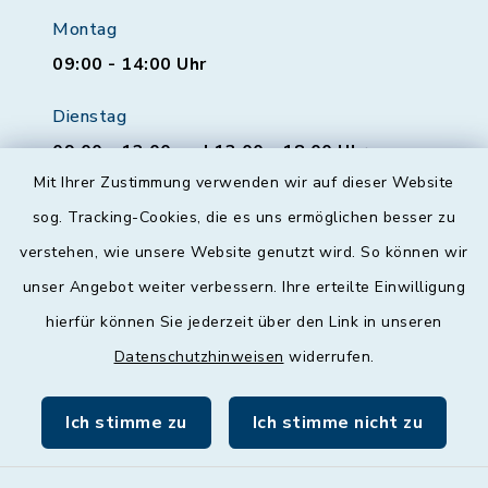
Montag
09:00 - 14:00 Uhr
Dienstag
09:00 - 12:00 und 13:00 - 18:00 Uhr
Mit Ihrer Zustimmung verwenden wir auf dieser Website
Mittwoch
sog. Tracking-Cookies, die es uns ermöglichen besser zu
geschlossen
verstehen, wie unsere Website genutzt wird. So können wir
unser Angebot weiter verbessern. Ihre erteilte Einwilligung
Donnerstag
hierfür können Sie jederzeit über den Link in unseren
09:00 - 12:00 und 13:00 - 18:00 Uhr
Datenschutzhinweisen
widerrufen.
Freitag
09:00 - 12:00 Uhr
Ich stimme zu
Ich stimme nicht zu