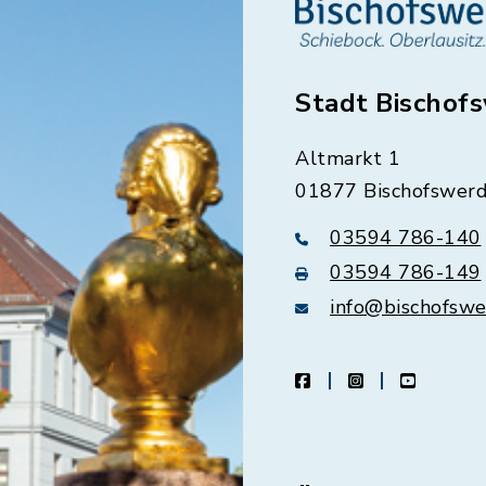
Stadt Bischof
Altmarkt 1
01877 Bischofswer
03594 786-140
03594 786-149
info@bischofswe
facebook
instagram
youtube