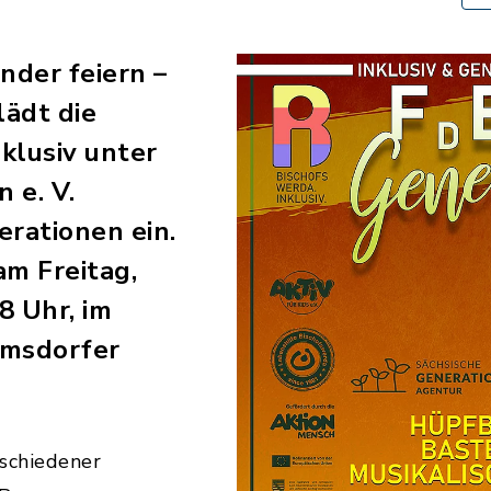
nder feiern –
lädt die
nklusiv unter
 e. V.
erationen ein.
am Freitag,
8 Uhr, im
lmsdorfer
rschiedener