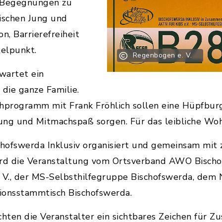
 Begegnungen zu
ischen Jung und
n, Barrierefreiheit
telpunkt.
Regenbogen e. V.
wartet ein
die ganze Familie.
programm mit Frank Fröhlich sollen eine Hüpfburg
ng und Mitmachspaß sorgen. Für das leibliche Wohl
schofswerda Inklusiv organisiert und gemeinsam mit
ird die Veranstaltung vom Ortsverband AWO Bischo
 e. V., der MS-Selbsthilfe­gruppe Bischofswerda, dem
sionsstammtisch Bischofswerda.
ten die Veranstalter ein sichtbares Zeichen für Z