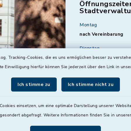
Öffnungszeite
Stadtverwalt
Montag
nach Vereinbarung
Dienstag
09:00 - 12:00 und 13:
og. Tracking-Cookies, die es uns ermöglichen besser zu versteh
Uhr
te Einwilligung hierfür können Sie jederzeit über den Link in uns
Mittwoch
Ich stimme zu
Ich stimme nicht zu
nach Vereinbarung
Donnerstag
Cookies einsetzen, um eine optimale Darstellung unserer Website
09:00 - 12:00 und 13:
 gesondert abgefragt. Weitere Informationen finden Sie in unser
Uhr