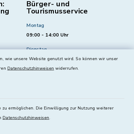
n:
Bürger- und
ung
Tourismusservice
Montag
09:00 - 14:00 Uhr
Dienstag
00 - 16:00
09:00 - 12:00 und 13:00 - 18:00
en, wie unsere Website genutzt wird. So können wir unser
Uhr
eren
Datenschutzhinweisen
widerrufen.
Mittwoch
geschlossen
Donnerstag
 zu ermöglichen. Die Einwilligung zur Nutzung weiterer
00 - 18:00
09:00 - 12:00 und 13:00 - 18:00
en
Datenschutzhinweisen
.
Uhr