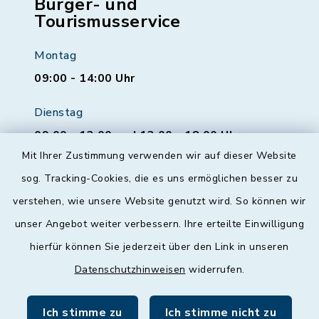
Bürger- und
Tourismusservice
Montag
09:00 - 14:00 Uhr
Dienstag
09:00 - 12:00 und 13:00 - 18:00 Uhr
Mit Ihrer Zustimmung verwenden wir auf dieser Website
Mittwoch
sog. Tracking-Cookies, die es uns ermöglichen besser zu
geschlossen
verstehen, wie unsere Website genutzt wird. So können wir
unser Angebot weiter verbessern. Ihre erteilte Einwilligung
Donnerstag
hierfür können Sie jederzeit über den Link in unseren
09:00 - 12:00 und 13:00 - 18:00 Uhr
Datenschutzhinweisen
widerrufen.
Freitag
09:00 - 12:00 Uhr
Ich stimme zu
Ich stimme nicht zu