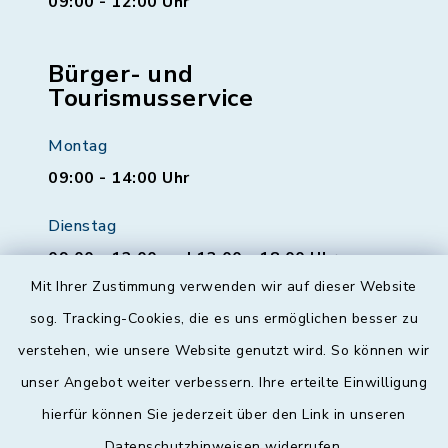
09:00 - 12:00 Uhr
Bürger- und
Tourismusservice
Montag
09:00 - 14:00 Uhr
Dienstag
09:00 - 12:00 und 13:00 - 18:00 Uhr
Mit Ihrer Zustimmung verwenden wir auf dieser Website
Mittwoch
sog. Tracking-Cookies, die es uns ermöglichen besser zu
geschlossen
verstehen, wie unsere Website genutzt wird. So können wir
unser Angebot weiter verbessern. Ihre erteilte Einwilligung
Donnerstag
hierfür können Sie jederzeit über den Link in unseren
09:00 - 12:00 und 13:00 - 18:00 Uhr
Datenschutzhinweisen
widerrufen.